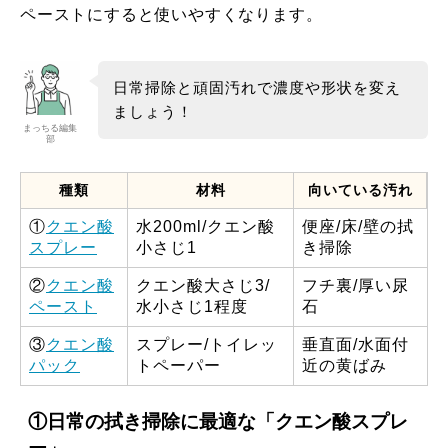
ペーストにすると使いやすくなります。
日常掃除と頑固汚れで濃度や形状を変え
ましょう！
まっちる編集
部
種類
材料
向いている汚れ
①
クエン酸
水200ml/クエン酸
便座/床/壁の拭
スプレー
小さじ1
き掃除
②
クエン酸
クエン酸大さじ3/
フチ裏/厚い尿
ペースト
水小さじ1程度
石
③
クエン酸
スプレー/トイレッ
垂直面/水面付
パック
トペーパー
近の黄ばみ
①日常の拭き掃除に最適な「
クエン酸スプレ