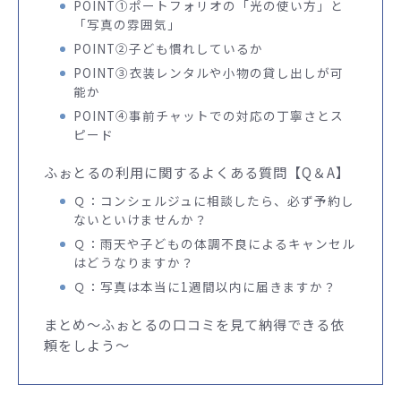
POINT①ポートフォリオの「光の使い方」と
「写真の雰囲気」
POINT②子ども慣れしているか
POINT③衣装レンタルや小物の貸し出しが可
能か
POINT④事前チャットでの対応の丁寧さとス
ピード
ふぉとるの利用に関するよくある質問【Q＆A】
Ｑ：コンシェルジュに相談したら、必ず予約し
ないといけませんか？
Ｑ：雨天や子どもの体調不良によるキャンセル
はどうなりますか？
Ｑ：写真は本当に1週間以内に届きますか？
まとめ～ふぉとるの口コミを見て納得できる依
頼をしよう～