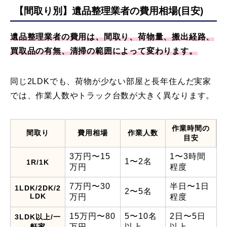
【間取り別】遺品整理業者の費用相場(目安)
遺品整理業者の費用は、間取り、荷物量、搬出経路、
買取品の有無、清掃の範囲によって変わります。
同じ2LDKでも、荷物が少ない部屋と長年住んだ実家
では、作業人数やトラック台数が大きく異なります。
作業時間の
間取り
費用相場
作業人数
目安
3万円〜15
1〜3時間
1〜2名
1R/1K
万円
程度
7万円〜30
半日〜1日
1LDK/2DK/2
2〜5名
LDK
万円
程度
15万円〜80
5〜10名
2日〜5日
3LDK以上/一
軒家
万円
以上
以上