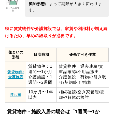
契約形態
によって期限が大きく変わりま
まっちる編集
す。
部
特に賃貸物件や介護施設では、家賃や利用料が増え続
けるため、早めの段取りが必要です。
住まいの
目安時期
優先すべき作業
形態
賃貸物件：1
賃貸物件：退去連絡/貴
週間〜1か月
重品確認/不用品搬出
賃貸物件/
介護施設
介護施設：1
介護施設：荷物の引き取
週間〜2週間
り/契約終了/精算
10か月〜1年
相続確認/空き家管理/売
持ち家
以内
却や解体の検討
賃貸物件・施設入居の場合は「
1週間〜1か