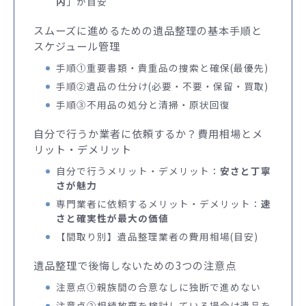
内
」が目安
スムーズに進めるための遺品整理の基本手順と
スケジュール管理
手順①重要書類・貴重品の捜索と確保(最優先)
手順②遺品の仕分け(必要・不要・保留・買取)
手順③不用品の処分と清掃・原状回復
自分で行うか業者に依頼するか？費用相場とメ
リット・デメリット
自分で行うメリット・デメリット：
安さと丁寧
さが魅力
専門業者に依頼するメリット・デメリット：
速
さと確実性が最大の価値
【間取り別】遺品整理業者の費用相場(目安)
遺品整理で後悔しないための3つの注意点
注意点①親族間の合意なしに独断で進めない
注意点②相続放棄を検討している場合は遺品を