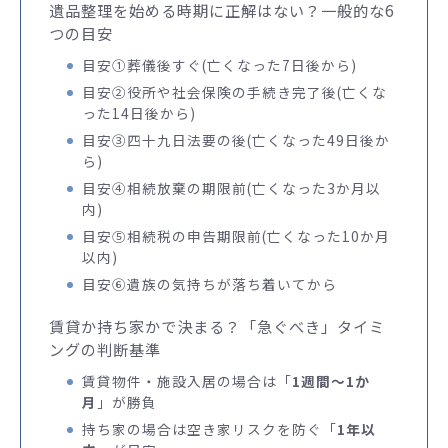
遺品整理を始める時期に正解はない？一般的な6
つの目安
目安①葬儀後すぐ(亡くなった7日後から)
目安②役所や社会保険の手続き完了後(亡くな
った14日後から)
目安③四十九日法要の後(亡くなった49日後か
ら)
目安④相続放棄の期限前(亡くなった3か月以
内)
目安⑤相続税の申告期限前(亡くなった10か月
以内)
目安⑥遺族の気持ちが落ち着いてから
賃貸か持ち家かで決まる？「急ぐべき」タイミ
ングの判断基準
賃貸物件・施設入居の場合は「
1週間〜1か
月
」が勝負
持ち家の場合は空き家リスクを防ぐ「
1年以