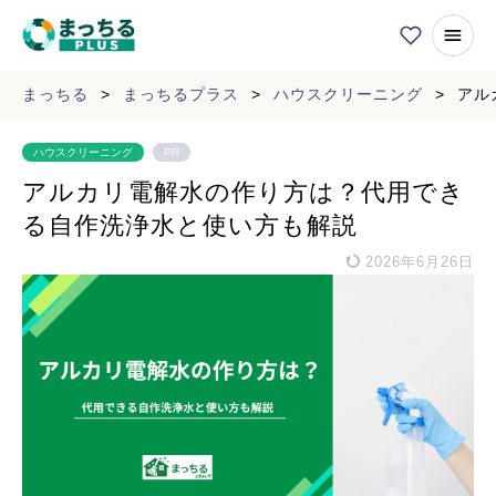
まっちる
>
まっちるプラス
>
ハウスクリーニング
>
アル
ハウスクリーニング
PR
アルカリ電解水の作り方は？代用でき
る自作洗浄水と使い方も解説
2026年6月26日