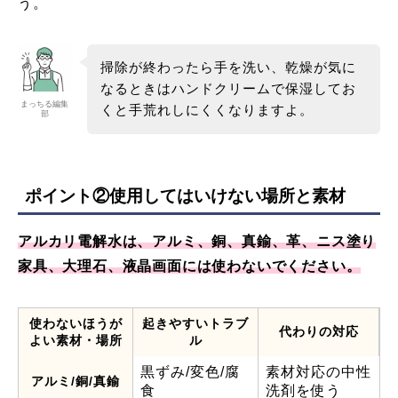
う。
掃除が終わったら手を洗い、乾燥が気に
なるときはハンドクリームで保湿してお
まっちる編集
くと手荒れしにくくなりますよ。
部
ポイント②使用してはいけない場所と素材
アルカリ電解水は、アルミ、銅、真鍮、革、ニス塗り
家具、大理石、液晶画面には使わないでください。
使わないほうが
起きやすいトラブ
代わりの対応
よい素材・場所
ル
黒ずみ/変色/腐
素材対応の中性
アルミ/銅/真鍮
食
洗剤を使う