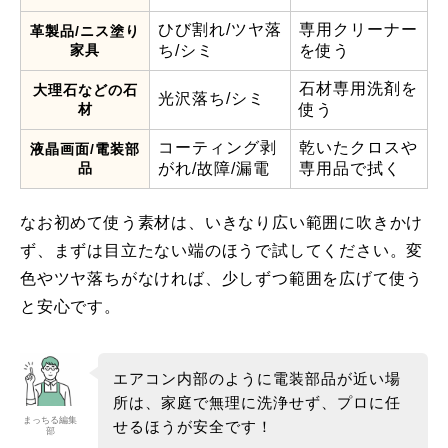
ひび割れ/ツヤ落
専用クリーナー
革製品/ニス塗り
家具
ち/シミ
を使う
石材専用洗剤を
大理石などの石
光沢落ち/シミ
材
使う
コーティング剥
乾いたクロスや
液晶画面/電装部
品
がれ/故障/漏電
専用品で拭く
なお初めて使う素材は、いきなり広い範囲に吹きかけ
ず、まずは目立たない端のほうで試してください。変
色やツヤ落ちがなければ、少しずつ範囲を広げて使う
と安心です。
エアコン内部のように電装部品が近い場
所は、家庭で無理に洗浄せず、プロに任
まっちる編集
せるほうが安全です！
部