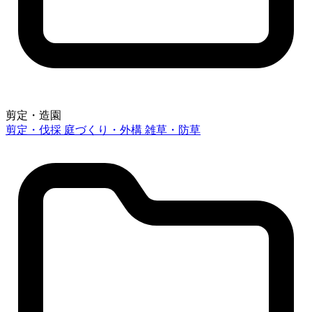
剪定・造園
剪定・伐採
庭づくり・外構
雑草・防草