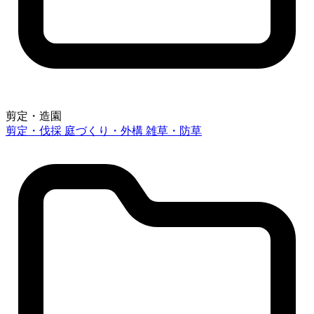
剪定・造園
剪定・伐採
庭づくり・外構
雑草・防草