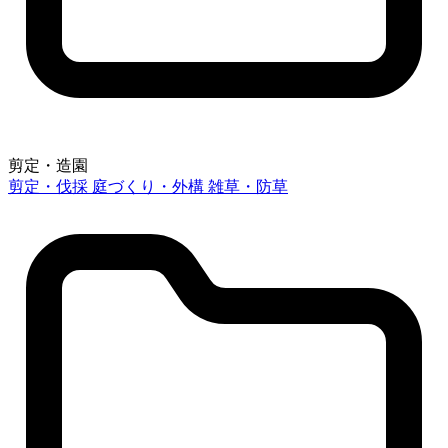
剪定・造園
剪定・伐採
庭づくり・外構
雑草・防草