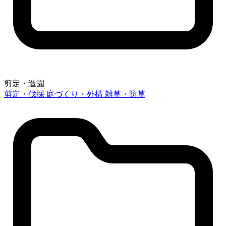
剪定・造園
剪定・伐採
庭づくり・外構
雑草・防草